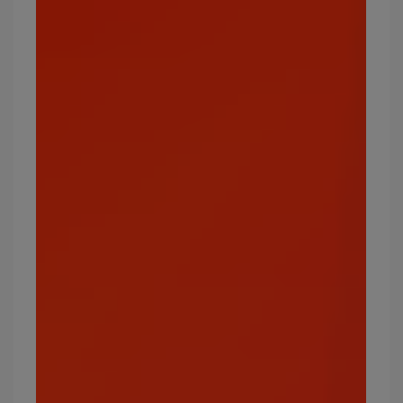
我會把你重重摔到地面上！
水、草、冰
面
飛
我的鳥寶可夢很想跟你對戰
電、冰、岩石
行
一場呢！
超
使用看不見力量的超能力者
能
蟲、幽靈、惡
是不是讓你很害怕啊？
力
我可愛的蟲寶可夢(…)，上
蟲
火、飛行、岩石
吧！
岩
水、草、格鬥、
Let’s rock and roll！
石
地面、鋼
幽
科、科科、科科科！
幽靈、惡
靈
火、格鬥、岩
冰
我要把你們全部凍僵！
石、鋼
吼喔喔喔喔！怎樣，嚇到了
龍
冰、龍、妖精
吧！
惡
有光的地方，就會有影子！
格鬥、蟲、妖精
鋼
我的意志跟鋼鐵一樣強韌！
火、格鬥、地面