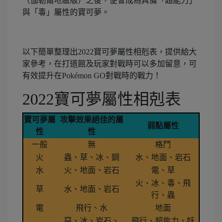
（伽勒爾地區版）之後，便會成為具備「超能力」
與「毒」屬性的寶可夢。
以下簡單整理出2022寶可夢屬性相剋表，提供給大
家參考，在打道館及玩家對戰時可以多加留意，可
有效提升在Pokémon GO對戰時的戰力！
2022寶可夢屬性相剋表
寶可夢屬
攻擊效果絕佳的屬
弱點屬性
性
性
一般
無
格鬥
火
蟲、草、冰、鋼
水、地面、岩石
水
火、地面、岩石
電、草
火、冰、毒、飛
草
水、地面、岩石
行、蟲
電
飛行、水
地面
惡、冰、岩石、
飛行、超能力、妖