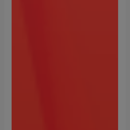
一，且特別的是能對同屬於幽靈系的寶可夢進行攻
擊。
攻擊效果絕佳的屬性：幽靈、超能力
弱點屬性：幽靈、惡
常見的幽靈屬性寶可夢有哪些？
夢妖、怨影娃娃、夜巡靈、飄飄球、耿鬼、燭光
靈、謎擬Q。
最強的幽靈屬性寶可夢有哪些？
瑪夏多、多龍巴魯托、靈幽馬、騎拉帝納
寶可夢屬性14：冰
冰屬性看似和水屬性相似，但其能力卻大相徑庭，
例如水系寶可夢會被草屬性剋制，但冰系寶可夢可
以有效攻擊草屬性。