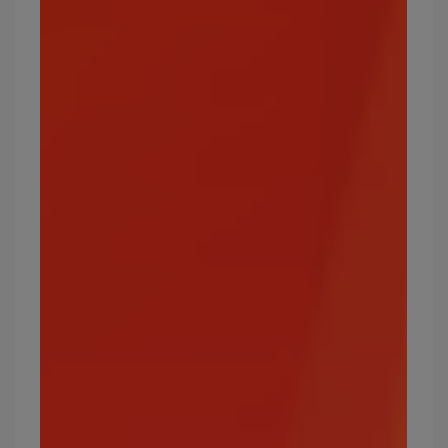
最強的一般屬性寶可夢有哪些？
請假王、卡比獸、多邊獸Z
寶可夢屬性2：火
火屬性為初始3大屬性的其中一種，其能力可以剋
制草、冰、蟲、鋼屬性，受限於水、地面與岩石屬
性。
攻擊效果絕佳的屬性：蟲、草、冰、鋼
弱點屬性：水、地面、岩石
常見的火屬性寶可夢有哪些？
小火龍、噴火龍、火稚雞、火球鼠、卡蒂狗、炎兔
兒等。
最強的火屬性寶可夢有哪些？