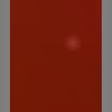
楽玩多提供小型、中型、大型等多種尺寸的
寶可夢
玩偶
，讓你可以依照需求，收服不同大小與屬性的
寶可夢角色！