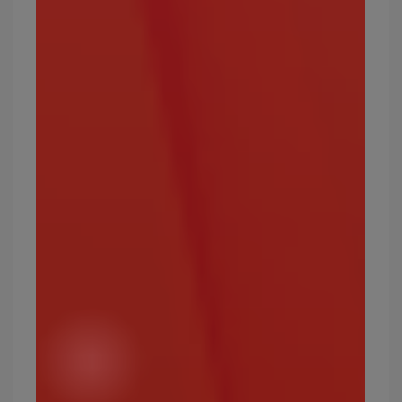
攻擊效果絕佳的屬性：龍、飛行、草、地面
弱點屬性：火、格鬥、岩石、鋼
常見的冰屬性寶可夢有哪些？
拉普拉斯、雪童子、六尾（阿羅拉的樣子）、飄浮
泡泡、迷你冰、噴嚏熊。
最強的冰屬性寶可夢有哪些？
急凍鳥、象牙豬、冰伊布
寶可夢屬性15：龍
龍系寶可夢數量較少，但攻擊力佳，和幽靈屬性一
樣，是少數可以剋制同屬性的寶可夢類型。
攻擊效果絕佳的屬性：龍
弱點屬性：冰、龍、妖精