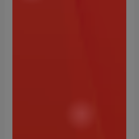
常見的龍屬性寶可夢有哪些？
迷你龍、快龍、哈克龍、甲殼龍、寶貝龍、牙牙、
黏黏寶。
最強的龍屬性寶可夢有哪些？
無極汰那、捷克羅姆、萊希拉姆、帝牙盧卡
寶可夢屬性16：惡
在寶可夢世界中，除了草、幽靈屬性之外，可以有
效克制超能力系寶可夢的就只剩下惡屬性。
攻擊效果絕佳的屬性：幽靈、超能力
弱點屬性：格鬥、蟲、妖精
常見的惡屬性寶可夢有哪些？
扒手貓、甲賀忍蛙、土狼犬、偷兒狐、月亮伊布。