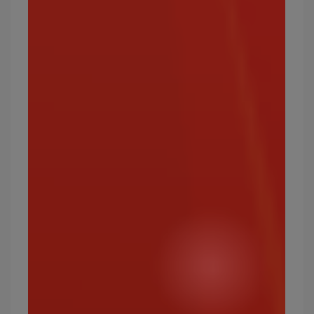
最強的惡屬性寶可夢有哪些？
班基拉斯、薩戮德、三首惡龍、流氓鱷、瑪狃拉
寶可夢屬性17：鋼
鋼屬性寶可夢看似與岩石系寶可夢類似，但可以剋
制與被剋制的屬性幾乎完全不同。
攻擊效果絕佳的屬性：妖精、岩石、冰
弱點屬性：火、格鬥、地面
常見的鋼屬性寶可夢有哪些？
小磁怪、路卡利歐、齒輪兒、雷吉斯奇魯、美錄
坦、銅象等。
最強的鋼屬性寶可夢有哪些？
索爾迦雷歐、帝牙盧卡、藏瑪然特、蒼響、巨金怪