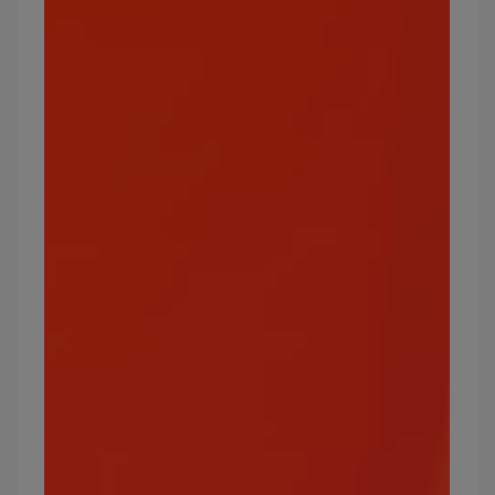
妖
看看我這可愛的寶可夢！
毒、鋼
精
以下將進一步介紹18種屬性，幫助你徹底摸清寶可
夢的底細，暢遊寶可夢世界。
寶可夢屬性1：一般
一般屬性是最單純的屬性，雖然沒有特別顯著的優
勢，但招式所造成的傷害程度大部分屬於中上。
攻擊效果絕佳的屬性：無
弱點屬性：格鬥
常見的一般屬性寶可夢有哪些？
伊布、卡比獸、胖丁、大蔥鴨、百變怪、吉利蛋
等。