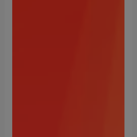
萊希拉姆、炎帝、固拉多、超級噴火龍
寶可夢屬性3：水
水屬性同樣隸屬於初始3大屬性，且為目前所有寶
可夢中佔比最高的屬性。
攻擊效果絕佳的屬性：火、地面、岩石
弱點屬性：電、草
常見的水屬性寶可夢有哪些？
拉普拉斯、傑尼龜、可達鴨、鯉魚王、暴鯉龍、小
鋸鱷、水躍魚、吼鯨王、蚊香蝌蚪等
最強的水屬性寶可夢有哪些？
蓋歐卡、巨沼怪、暴鯉龍、水伊布