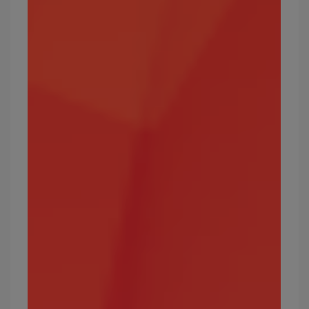
皮卡丘、正電拍拍、負電拍拍、咩利羊等。
最強的電屬性寶可夢有哪些？
閃電鳥、雷公、雷伊布
寶可夢屬性6：格鬥
格鬥屬性的攻擊力強，使出的招式所造成的傷害程
度也較大。
攻擊效果絕佳的屬性：惡、冰、岩石、鋼、一般
弱點屬性：飛行、超能力、妖精
常見的格鬥屬性寶可夢有哪些？
路卡利歐、童偶熊、打擊鬼、火爆猴等。
最強的格鬥屬性寶可夢有哪些？