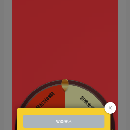
三代寶可夢開始，才陸續出現較多此屬性的寶可
夢。
攻擊效果絕佳的屬性：草、格鬥、蟲
弱點屬性：電、冰、岩石
常見的飛行屬性寶可夢有哪些？
巴大蝶、大蔥鴨、快龍、鳳王、洛奇亞、青綿鳥
等。
最強的飛行屬性寶可夢有哪些？
鳳王、烈空坐、快龍、暴飛龍、洛奇亞
寶可夢屬性10：超能力