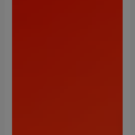
Pokémon GO火箭隊台詞
／對應屬性表格整理
屬
火箭隊弱點（攻
火箭隊台詞
性
擊效果絕佳）
一
你以為一般屬性很弱嗎？
格鬥
般
你知道寶可夢吐出的火焰有
火
水、地面、岩石
多熱嗎？
水
這片海域很危險！
電、草
我們可是野火燒不盡，春風
火、冰、毒、飛
草
吹又生
行、蟲
電
你就等著被電吧！
地面
格
這飽滿的肌肉可不是擺著好
飛行、超能力、
鬥
看的！
妖精
毒
好好嚐嚐著猛毒吧！
地面、超能力
地