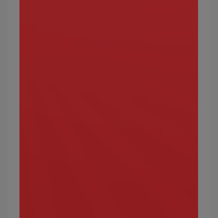
超夢、露奈雅拉、美洛耶塔、拉帝歐斯、巨金怪
寶可夢屬性11：蟲
蟲屬性看似攻擊力不強，但卻是少數可以剋制超能
力系寶可夢的屬性之一。
攻擊效果絕佳的屬性：超能力、草、惡
弱點屬性：火、飛行、岩石
常見的蟲屬性寶可夢有哪些？
鐵甲蛹、巴大蝶、凱羅斯、派拉斯特等。
最強的蟲屬性寶可夢有哪些？
火神蛾、爆肌蚊、蓋諾賽克特、具甲武者、鍬農炮
蟲