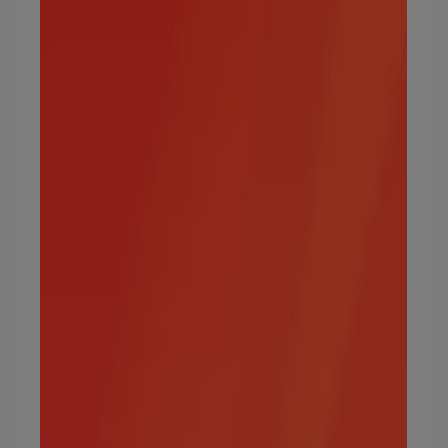
寶可夢屬性4：草
草屬性屬於初始3大屬性，可以剋制水、地面、岩
石屬性，與其他兩種初始屬性（火、水）形成一個
黃金三角的相剋關係。
攻擊效果絕佳的屬性：水、地面、岩石
弱點屬性：火、冰、毒、飛行、蟲
常見的草屬性寶可夢有哪些？
菊草葉、妙蛙種子、走路草、木守宮、木木梟、敲
音猴等。
最強的草屬性寶可夢有哪些？
椰蛋樹、時拉比、蜥蜴王、堅果啞鈴、超級妙蛙花
寶可夢屬性5：電