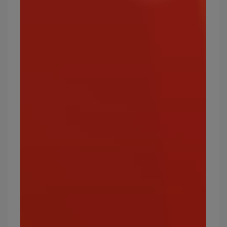
寶可夢屬性18：妖精
妖精屬性的寶可夢數量雖然稀少，但在寶可夢世界
中仍佔據重要地位。
攻擊效果絕佳的屬性：惡、龍、格鬥
弱點屬性：毒、鋼
常見的妖精屬性寶可夢有哪些？
皮皮、胖丁、謎擬Q、波克比、布魯、花蓓蓓、綿
綿泡芙等。
最強的妖精屬性寶可夢有哪些？
蒼響、瑪機雅娜、卡璞・蝶蝶、波克基斯、西獅海
王