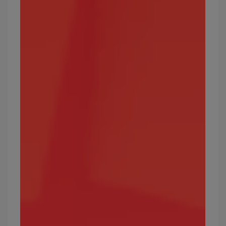
怪力、赫拉克羅斯、艾路雷朵
寶可夢屬性7：毒
毒屬性寶可夢通常為雙屬性，在攻擊過程中用以輔
助第一屬性。
攻擊效果絕佳的屬性：草、妖精
弱點屬性：地面、超能力
常見的毒屬性寶可夢有哪些？
耿鬼、瓦斯彈、霸王花、獨角蟲、阿柏蛇、尼多蘭
等。
最強的毒屬性寶可夢有哪些？
無極汰那、四顎針龍、羅斯雷朵、耿鬼