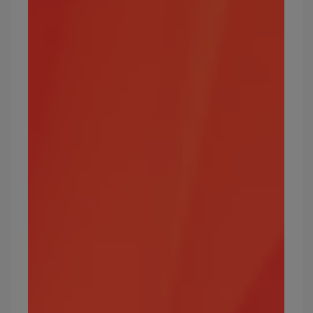
在寶可夢世界中，雖然電屬性數量不多，但仍是遊
戲中相當重要的屬性類別，其能力可以有效攻擊飛
行與水屬性，弱點則是地面屬性。最知名的寶可夢
角色「皮卡丘」即屬於電屬性。
攻擊效果絕佳的屬性：飛行、水
弱點屬性：地面
常見的電屬性寶可夢有哪些？