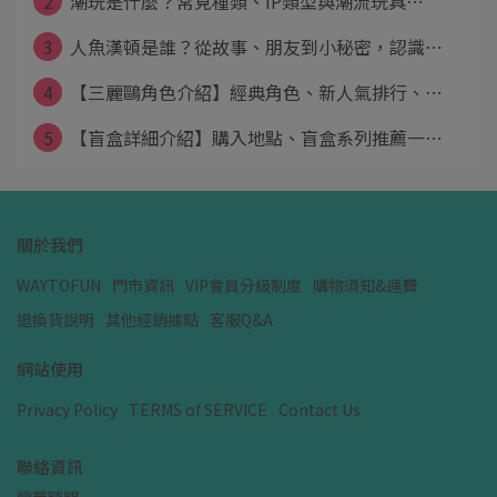
2
潮玩是什麼？常見種類、IP類型與潮流玩具⋯
3
人魚漢頓是誰？從故事、朋友到小秘密，認識⋯
4
【三麗鷗角色介紹】經典角色、新人氣排行、⋯
5
【盲盒詳細介紹】購入地點、盲盒系列推薦一⋯
關於我們
WAYTOFUN
門市資訊
VIP會員分級制度
購物須知&運費
退換貨說明
其他經銷據點
客服Q&A
網站使用
Privacy Policy
TERMS of SERVICE
Contact Us
聯絡資訊