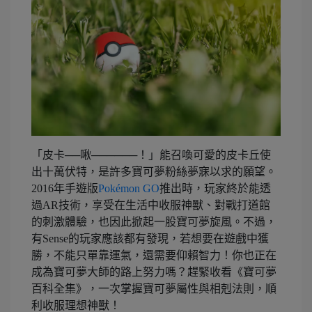
「皮卡──啾──────！」能召喚可愛的皮卡丘使
出十萬伏特，是許多寶可夢粉絲夢寐以求的願望。
2016年手遊版
Pokémon GO
推出時，玩家終於能透
過AR技術，享受在生活中收服神獸、對戰打道館
的刺激體驗，也因此掀起一股寶可夢旋風。不過，
有Sense的玩家應該都有發現，若想要在遊戲中獲
勝，不能只單靠運氣，還需要仰賴智力！你也正在
成為寶可夢大師的路上努力嗎？趕緊收看《寶可夢
百科全集》，一次掌握寶可夢屬性與相剋法則，順
利收服理想神獸！