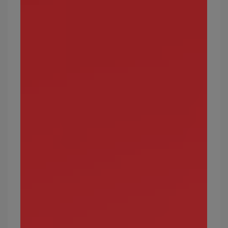
寶可夢屬性8：地面
地面屬性是所有寶可夢中「可剋制種類最多」的屬
性。
攻擊效果絕佳的屬性：火、電、毒、岩石、鋼
弱點屬性：水、草、冰
常見的地面屬性寶可夢有哪些？
卡拉卡拉、固拉多、小小象、由基拉（幼基拉
斯）、穿山鼠、小拳石、大岩蛇等。
最強的地面屬性寶可夢有哪些？
固拉多、烈咬陸鯊、超甲狂犀、象牙豬、龍頭地鼠
寶可夢屬性9：飛行
在寶可夢世界中，屬於飛行屬性的並不多，直到第