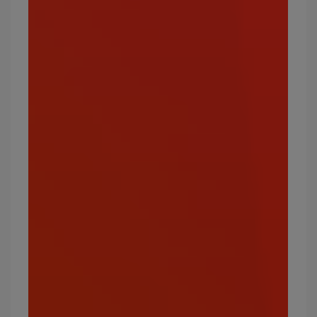
寶可夢周邊推薦｜楽玩
多，讓你的世界充滿療癒
寶可夢！
你正深陷於遊戲中寶可夢的魅力無法自拔？歡迎光
臨
楽玩多
，將各式寶可夢帶回家！不論是軟綿綿的
抱枕、玩偶，還是能陪伴你上課、工作的化妝包、
票卡夾、零錢包，甚至是疫情期間實用性十足的口
罩，超過100件正版商品通通都能在這裡找到，讓
你以最實惠的價格，購入喜愛的角色，在寶可夢的
陪伴下度過每一天！