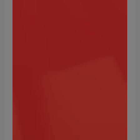
寶可夢屬性12：岩石
岩石屬性的寶可夢雖然攻擊力強，但同時也受剋於
較多屬性。
攻擊效果絕佳的屬性：火、冰、蟲、飛行
弱點屬性：水、草、格鬥、地面、鋼
常見的岩石屬性寶可夢有哪些？
樹才怪、盆才怪、朝北鼻、岩狗狗、壺壺、隆隆石
等。
最強的岩石屬性寶可夢有哪些？
戰槌龍、班基拉斯、超甲狂犀
寶可夢屬性13：幽靈
幽靈屬性是少數可以剋制超能力系寶可夢的屬性之