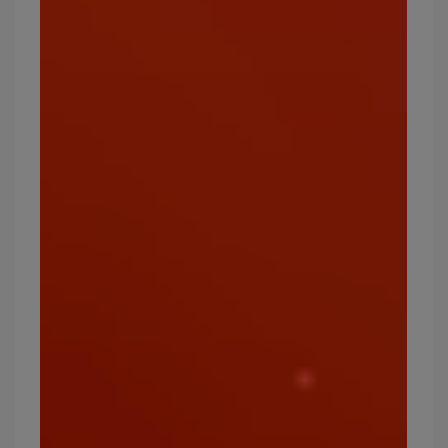
日常生活中也想有寶可寶作伴？
各式化妝包、票卡
夾、零錢包
任君挑選，粉嫩的配色搭配手繪感的寶
可寶圖騰，光看著就令人療癒，幸福感加倍！
疫情期間口罩是必備品，戴上皮卡丘、耿鬼等各式
寶可夢圖樣的款式，讓你的魅力如十萬伏特般狙擊
眾人，輕鬆收服所有人的目光！