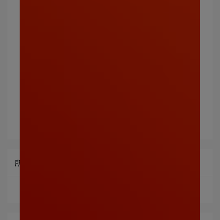
購買請至
楽玩多WAYTOFUN官方網站
延伸閱讀：
2022兒童口罩推薦、防疫知識統整，打造緊密防護
網呵護家中寶貝！
交換禮物推薦指南》一篇瞭解最受歡迎的禮物，送
禮送到對方心坎裡！
所有文章主題
趣味新知