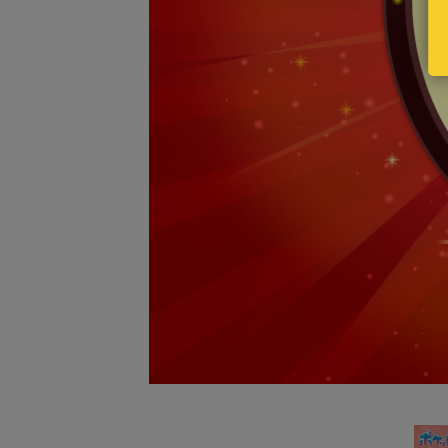
寶可
龍X
NT$