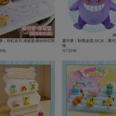
夢｜粉紅系列 滑鼠墊 繽紛粉紅款
寶可夢｜耿鬼坐姿 30CM｜寶
娃
399
NT$540