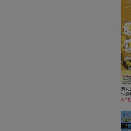
寶可夢
快組
型
NT$