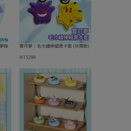
可夢娃
寶可夢｜毛巾繡伸縮票卡套 (共兩款)
NT$299