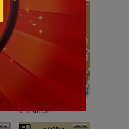
級巨牙
牌
寶可夢｜Pokemon PLAMO 收藏集
快組版!! 05 炎兔兒｜組裝模型
NT$149
NT$200