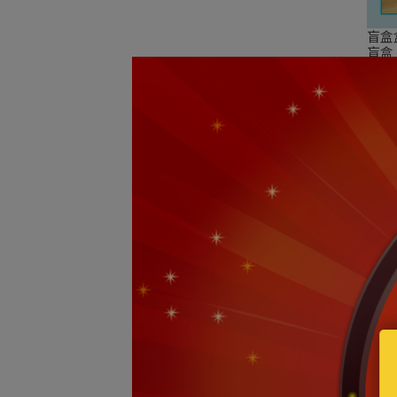
盲盒
盲盒
NT$
寶可
組合
NT$