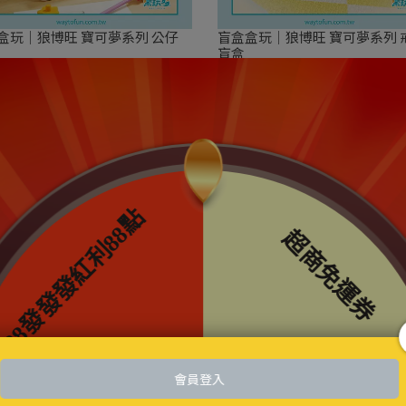
盒玩｜狼博旺 寶可夢系列 公仔
盲盒盒玩｜狼博旺 寶可夢系列 
盲盒
69
NT$79
夢｜超級進化 綠寶石風暴 10包
寶可夢｜超級進化 戰術牌組 超
Plus 中文版｜寶可夢集換式卡牌
朵ex 中文版｜寶可夢集換式卡
594
NT$550