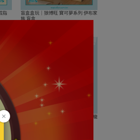
戒指
盲盒盒玩｜狼博旺 寶可夢系列 伊布家
族 盲盒
NT$199
級沙奈
寶可夢｜超級進化 戰術牌組 超級快龍
牌
ex 中文版｜寶可夢集換式卡牌
NT$550