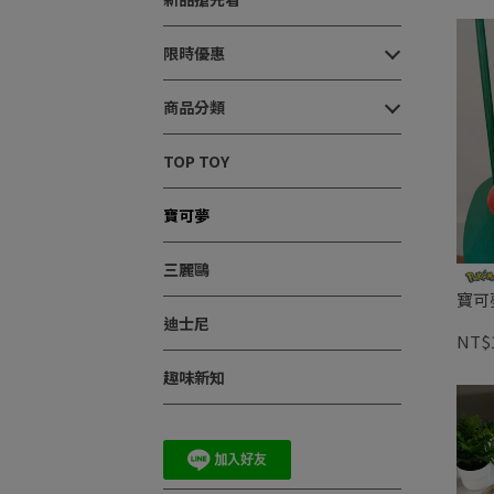
限時優惠
商品分類
TOP TOY
寶可夢
三麗鷗
寶可
迪士尼
NT$1
趣味新知