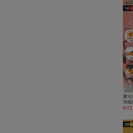
寶可夢
快組
NT$