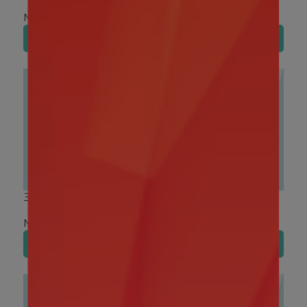
夾夾樂
NT$79
NT$139
加入購物車
加入購物車
三麗鷗｜擦手巾(共3款)
盲盒盒玩｜TOP TOY 三麗
鷗家族 彩色熊貓系列 公仔
盲盒
NT$99
NT$290
加入購物車
加入購物車