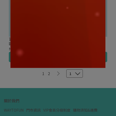
盲盒盒玩｜TOP TOY 三麗
盲盒盒玩｜TOP TOY 三麗
鷗家族 MINI圓滾滾系列 盲
鷗家族 逗逗小貓系列 毛絨
袋
盲盒
NT$220
NT$470
加入購物車
加入購物車
1
2
1
關於我們
WAYTOFUN
門市資訊
VIP會員分級制度
購物須知&運費