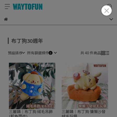
布丁狗30週年
預設排序
所有篩選條件
共 40 件商品
三麗鷗｜布丁狗 絨毛吊飾
三麗鷗｜布丁狗 慵懶沙發
(藍色雨衣)
絨毛玩偶