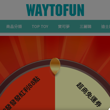
商品分類
TOP TOY
寶可夢
三麗鷗
迪士