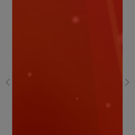
寶可夢｜果然翁(雌)15CM｜寶可夢娃娃
寶
NT$199
NT