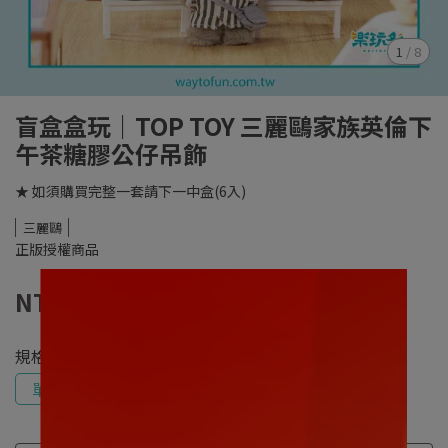
1
/
8
盲盒盒玩｜TOP TOY 三麗鷗家族英倫下
午茶糖膠公仔吊飾
★ 如須購買完整一套請下一中盒(6入)
三麗鷗
正版授權商品
NT$550
規格
單抽
一中盒(6入)