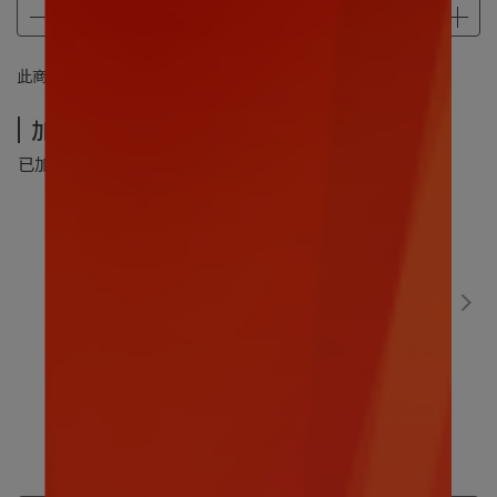
此商品 「 最高 」可以折抵紅利
3300
點 (約等於
NT$3,300
)
加價購-夏季超值加價購
已加購
0
件
(本區商品可以加購
5
件)
數碼寶貝｜比丘獸30CM
售價
NT$499
加價購
NT$299