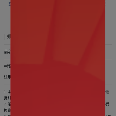
規格說明
品名 三麗鷗系列 英倫下午茶糖膠公仔吊飾
材質 塑膠(ATBC-PVC, ABS)
注意事項
1. 本商品為盒玩類產品，抽獎驚喜之樂趣為其主功能，若商品一經
拆封，恕無法接受退換貨
2. 若包裝髒污或嚴重撕毀無法回復原狀，或配件遺失，恕無法接受
換貨