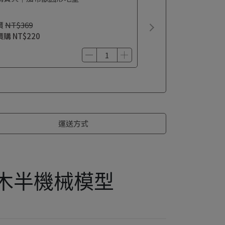
價
NT$369
價購
NT$220
運送方式
積木半機械模型