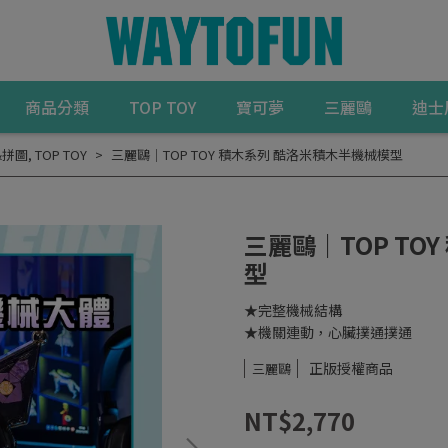
商品分類
TOP TOY
寶可夢
三麗鷗
迪士
&拼圖
,
TOP TOY
三麗鷗｜TOP TOY 積木系列 酷洛米積木半機械模型
三麗鷗｜TOP TO
型
★完整機械結構
★機關連動，心臟撲通撲通
正版授權商品
三麗鷗
NT$2,770