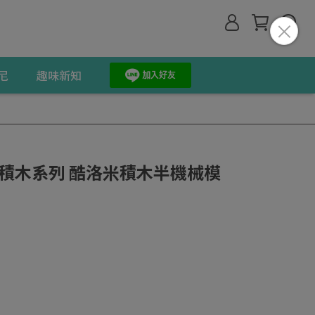
尼
趣味新知
Y 積木系列 酷洛米積木半機械模