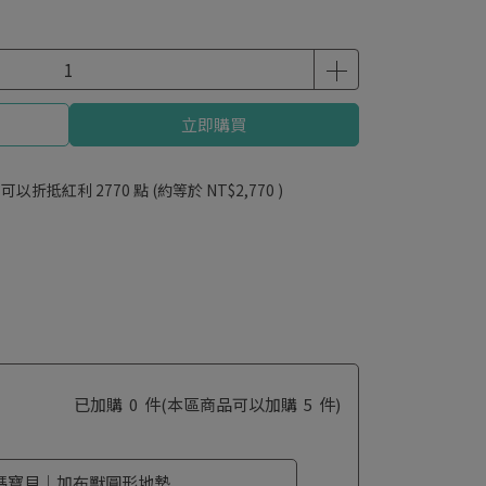
立即購買
 」可以折抵紅利
2770
點 (約等於
NT$2,770
)
已加購
0
件
(本區商品可以加購
5
件)
碼寶貝｜加布獸圓形地墊