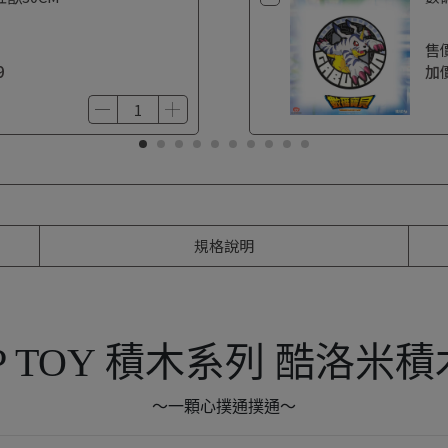
售
9
加
規格說明
P TOY 積木系列 酷洛米
～一顆心撲通撲通～