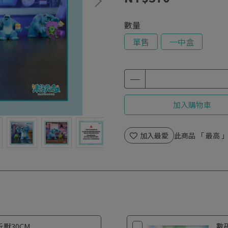
數量
單售
一中盒
加入購物車
加入最愛
此商品 「 最高
獸30CM
數