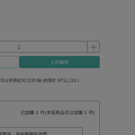
立即購買
 」可以折抵紅利
2220
點 (約等於
NT$2,220
)
已加購
0
件
(本區商品可以加購
5
件)
碼寶貝｜加布獸圓形地墊