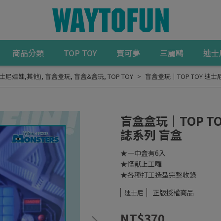
商品分類
TOP TOY
寶可夢
三麗鷗
迪士
迪士尼娃娃,其他)
,
盲盒盒玩
,
盲盒&盒玩
,
TOP TOY
盲盒盒玩｜TOP TOY 迪
盲盒盒玩｜TOP T
誌系列 盲盒
★一中盒有6入
★怪獸上工囉
★各種打工造型完整收錄
正版授權商品
迪士尼
NT$370