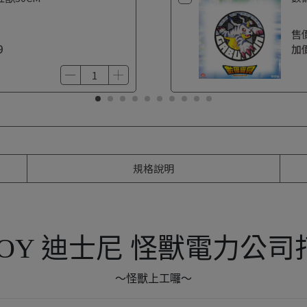
售
9
加
規格說明
TOY 迪士尼 怪獸電力公
～怪獸上工囉～