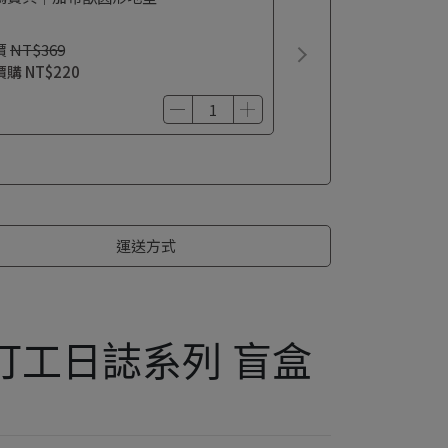
價
NT$369
價購
NT$220
運送方式
司打工日誌系列 盲盒