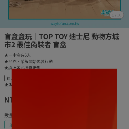
1
/
10
盲盒盒玩｜TOP TOY 迪士尼 動物方城
市2 最佳偽裝者 盲盒
★一中盒有6入
★尼克、茱蒂開始偽裝行動
★換上各式搞怪造型
迪士尼
正版授權商品
NT$320
數量
單售
一中盒