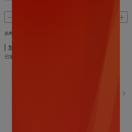
此商品 「 最高 」可以折抵紅利
1920
點 (約等於
NT$1,920
)
加價購-夏季超值加價購
已加購
0
件
(本區商品可以加購
5
件)
數碼寶貝｜比丘獸30CM
售價
NT$499
加價購
NT$299