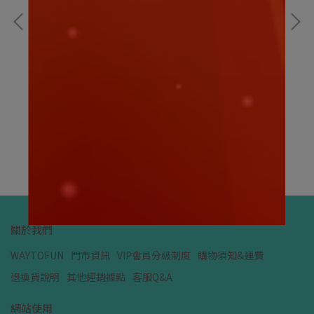
寶可夢｜夢幻A款15CM｜寶可夢娃娃
寶
NT$199
NT
加入購物車
關於我們
WAYTOFUN
門市資訊
VIP會員分級制度
購物須知&運費
退換貨說明
其他經銷據點
客服Q&A
網站使用