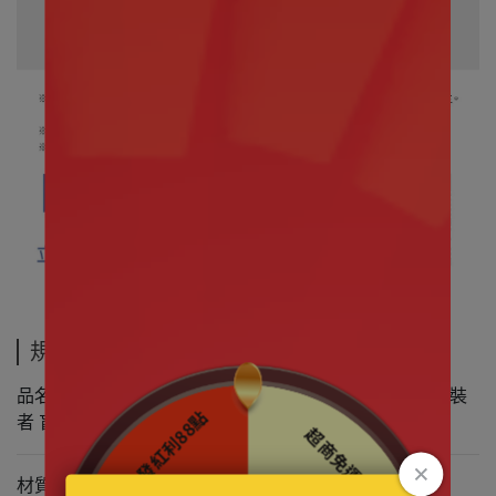
規格說明
品名 盲盒盒玩｜TOP TOY 迪士尼 動物方城市2 最佳偽裝
者 盲盒
材質 PVC、聚酯纖維