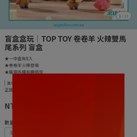
1
/
11
盲盒盒玩｜TOP TOY 卷卷羊 火辣雙馬
尾系列 盲盒
★一中盒有8入
★卷卷羊火辣登場
★展現各種有趣造型
其他
正版授權商品
NT$220
數量
單售
一中盒