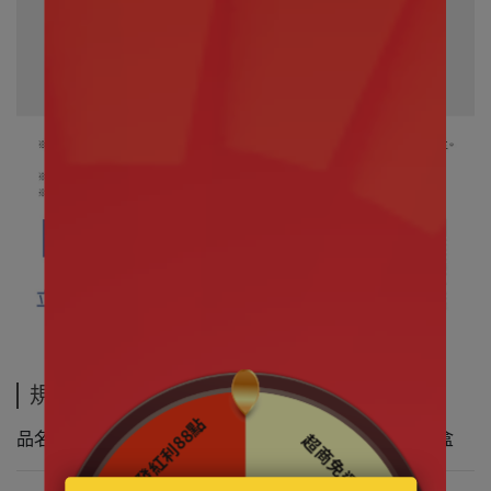
規格說明
品名 盲盒盒玩｜TOP TOY 卷卷羊 火辣雙馬尾系列 盲盒