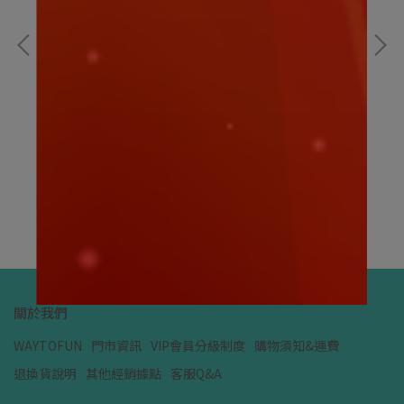
娃娃
迪士尼｜大頭小身系列 火腿豬坐姿15CM｜迪士
寶
尼娃娃
NT$159
NT
加入購物車
關於我們
WAYTOFUN
門市資訊
VIP會員分級制度
購物須知&運費
退換貨說明
其他經銷據點
客服Q&A