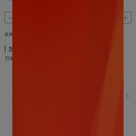
此商品 「 最高 」可以折抵紅利
1760
點 (約等於
NT$1,760
)
加價購-夏季超值加價購
已加購
0
件
(本區商品可以加購
5
件)
數碼寶貝｜比丘獸30CM
售價
NT$499
加價購
NT$299