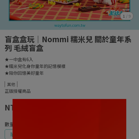
1
/
9
盲盒盒玩｜Nommi 糯米兒 關於童年系
列 毛絨盲盒
★一中盒有6入
★糯米兒化身你童年的記憶模樣
★陪你回憶美好童年
其他
正版授權商品
NT$540
數量
單售
一中盒