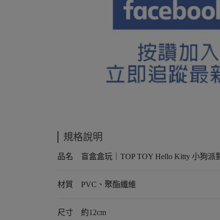
規格說明
品名 盲盒盒玩｜TOP TOY Hello Kitty 小
材質 PVC、聚酯纖維
尺寸 約12cm