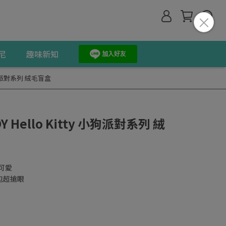
尼
趣味新知
 小狗派對系列 絨毛盲盒
 Hello Kitty 小狗派對系列 絨
可愛
包超搶眼