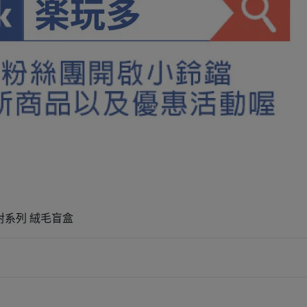
狗派對系列 絨毛盲盒