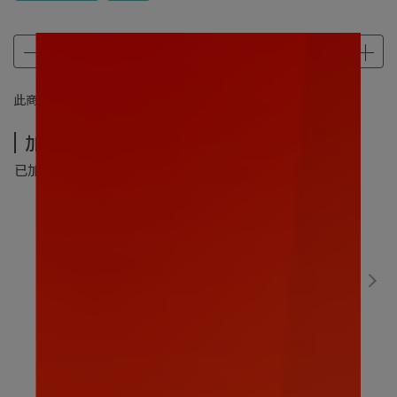
此商品 「 最高 」可以折抵紅利
350
點 (約等於
NT$350
)
加價購-夏季超值加價購
已加購
0
件
(本區商品可以加購
5
件)
數碼寶貝｜比丘獸30CM
售價
NT$499
加價購
NT$299