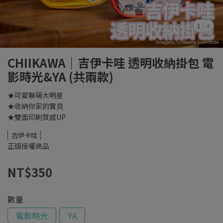
1
/
4
CHIIKAWA｜吉伊卡哇 透明收納掛包 電
影時光&YA (共兩款)
★可愛聯萌大明星
★收納你家的寶貝
★雙面印刷質感UP
吉伊卡哇
正版授權商品
NT$350
數量
電影時光
YA