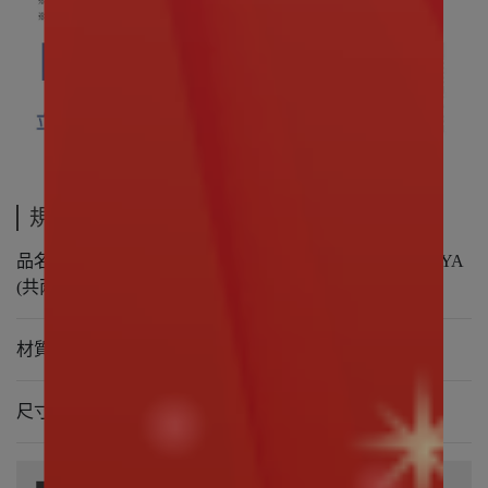
規格說明
品名 CHIIKAWA｜吉伊卡哇 透明收納掛包 電影時光&YA
(共兩款)
材質 塑膠(PVC) 、金屬
尺寸 約10 x 6 x 14cm