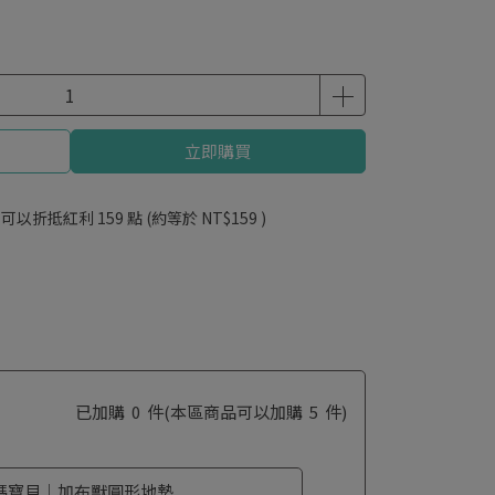
立即購買
 」可以折抵紅利
159
點 (約等於
NT$159
)
已加購
0
件
(本區商品可以加購
5
件)
碼寶貝｜加布獸圓形地墊