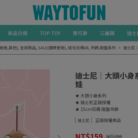
商品分類
TOP TOY
寶可夢
三麗鷗
迪士
娃娃,其他)
,
全部商品
,
SALE(隨時更新)
,
絨毛玩偶All
,
吊飾,吸盤系列
迪士尼｜
迪士尼｜大頭小身系
娃
★ 大頭小身系列
★ 迪士尼正版授權
★ 15cm玩偶 吸盤吊飾
正版授權商品
迪士尼
NT$159
NT$299