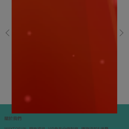
迪士尼｜大頭小身系列 奇奇 坐姿15CM｜迪士尼
迪
娃娃
NT$159
NT
加入購物車
關於我們
WAYTOFUN
門市資訊
VIP會員分級制度
購物須知&運費