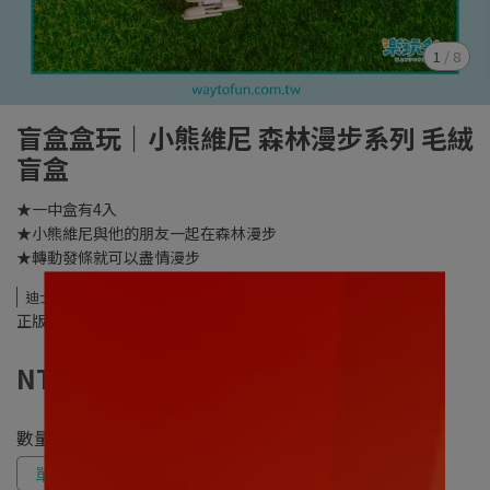
1
/
8
盲盒盒玩｜小熊維尼 森林漫步系列 毛絨
盲盒
★一中盒有4入
★小熊維尼與他的朋友一起在森林漫步
★轉動發條就可以盡情漫步
迪士尼
正版授權商品
NT$280
數量
單售
一中盒