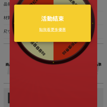
品名 盲盒盒玩｜小熊維尼 森林漫步系列 毛絨盲盒
材質 100%聚酯纖維、走路機芯
尺寸 約8cm