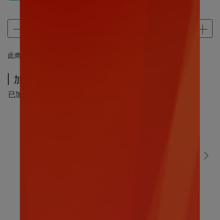
此商品 「 最高 」可以折抵紅利
1120
點 (約等於
NT$1,120
)
加價購-夏季超值加價購
已加購
0
件
(本區商品可以加購
5
件)
數碼寶貝｜比丘獸30CM
售價
NT$499
加價購
NT$299