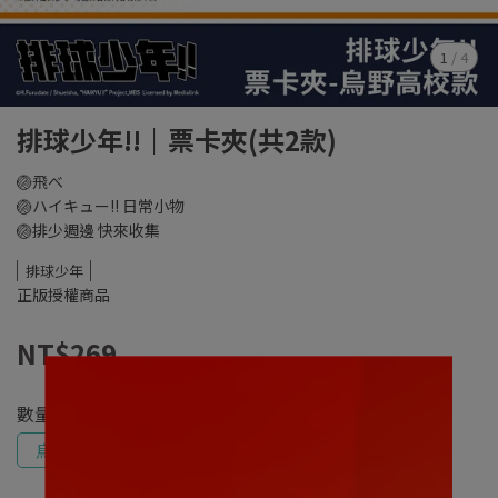
1
/
4
排球少年!!｜票卡夾(共2款)
🏐飛べ
🏐ハイキュー!! 日常小物
🏐排少週邊 快來收集
排球少年
正版授權商品
NT$269
數量
烏野高校款
音駒高校款