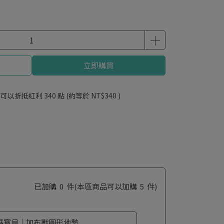
立即購買
 」可以折抵紅利
340
點 (約等於
NT$340
)
已加購
0
件
(本區商品可以加購
5
件)
碼寶貝｜加布獸圓形地墊