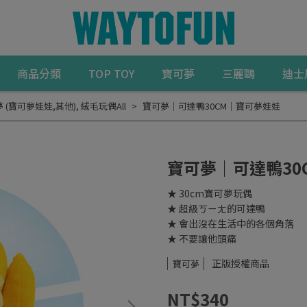
商品分類
TOP TOY
寶可夢
三麗鷗
迪士
 (寶可夢娃娃,其他)
,
絨毛玩偶All
寶可夢｜可達鴨30CM｜寶可夢娃娃
寶可夢｜可達鴨30
★ 30cm寶可夢玩偶
★ 超級ㄎㄧㄤ的可達鴨
★ 會出沒在生活中的各個角落
★ 不要讓他頭痛
正版授權商品
寶可夢
NT$340