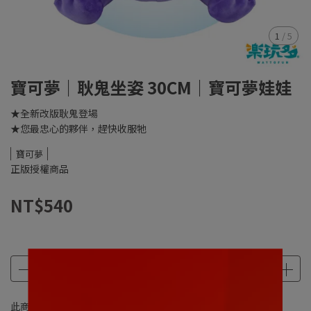
1
/
5
寶可夢｜耿鬼坐姿 30CM｜寶可夢娃娃
★全新改版耿鬼登場
★您最忠心的夥伴，趕快收服牠
寶可夢
正版授權商品
NT$540
此商品 「 最高 」可以折抵紅利
540
點 (約等於
NT$540
)