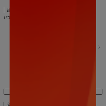
加價購-夏季超值加價購
已加購
0
件
(本區商品可以加購
5
件)
數碼寶貝｜比丘獸30CM
售價
NT$499
加價購
NT$299
商品介紹
規格說明
運送方式
商品介紹