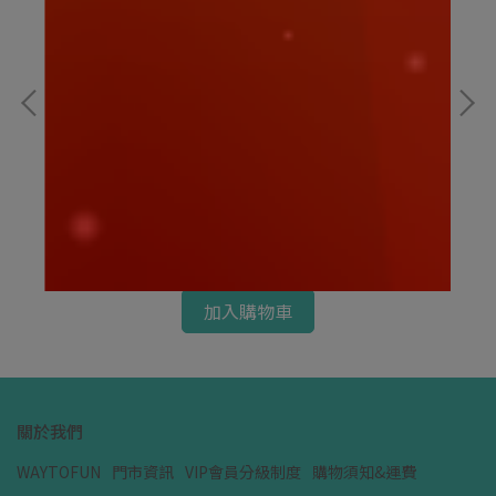
迪士尼｜大頭小身系列 奇奇 坐姿15CM｜迪士尼
寶
娃娃
NT$159
NT
加入購物車
關於我們
WAYTOFUN
門市資訊
VIP會員分級制度
購物須知&運費