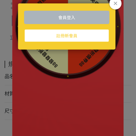
規格說明
品名 寶可夢｜耿鬼坐姿 30CM｜寶可夢娃娃
材質 100%聚酯纖維
尺寸 約30cm(依實物為主)