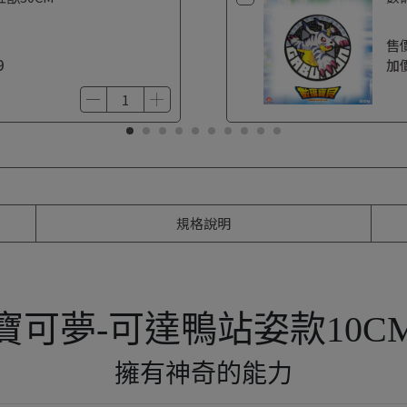
售
9
加
規格說明
寶可夢-可達鴨站姿款10C
擁有神奇的能力