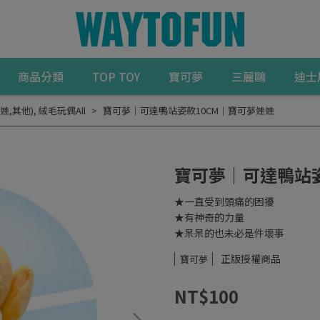
商品分類
TOP TOY
寶可夢
三麗鷗
迪士
娃,其他)
,
絨毛玩偶All
寶可夢｜可達鴨站姿款10CM｜寶可夢娃娃
寶可夢｜可達鴨站姿
★一直受到頭痛的困擾
★有神奇的力量
★呆呆的也未必是件壞事
正版授權商品
寶可夢
NT$100