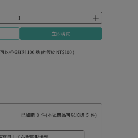
立即購買
 」可以折抵紅利
100
點 (約等於
NT$100
)
已加購
0
件
(本區商品可以加購
5
件)
碼寶貝｜加布獸圓形地墊