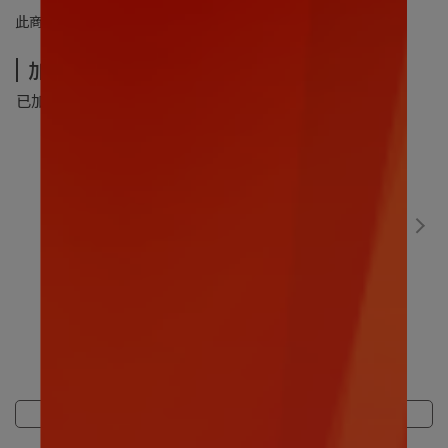
此商品 「 最高 」可以折抵紅利
199
點 (約等於
NT$199
)
加價購-夏季超值加價購
已加購
0
件
(本區商品可以加購
5
件)
數碼寶貝｜比丘獸30CM
售價
NT$499
加價購
NT$299
商品介紹
規格說明
運送方式