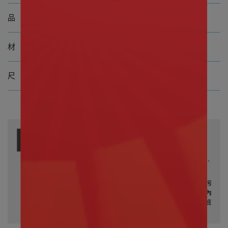
Pokemon 寶可夢 火雉雞坐姿款15CM
品 名
100%聚酯纖維
材 質 (表布及填充物)
尺 寸 約(H) 15 CM