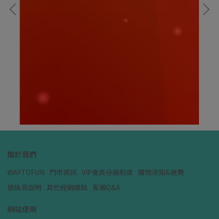
寶可夢｜皮卡丘 坐姿款 15CM｜寶可夢娃娃
寶
NT$199
NT
加入購物車
關於我們
WAYTOFUN
門市資訊
VIP會員分級制度
購物須知&運費
退換貨說明
其他經銷據點
客服Q&A
網站使用