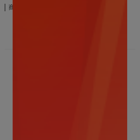
商品介紹
寶可夢 - 火雉雞坐姿款15CM玩偶
會緊貼著訓練家搖搖晃晃地走路