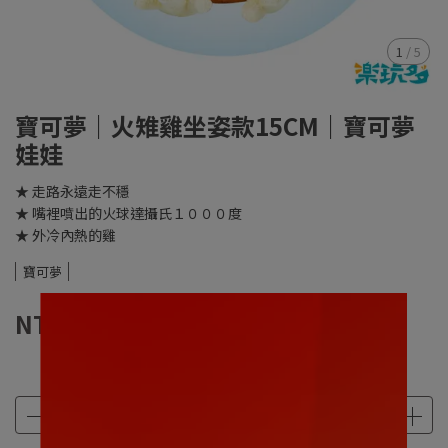
1
/
5
寶可夢｜火雉雞坐姿款15CM｜寶可夢
娃娃
★ 走路永遠走不穩
★ 嘴裡噴出的火球達攝氏１０００度
★ 外冷內熱的雞
寶可夢
NT$199