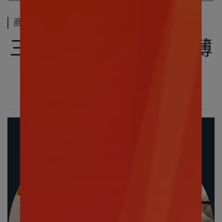
商品介紹
三麗鷗｜帕恰狗 香草薄
荷冰淇淋 絨毛玩偶
🍦
～為生活增添甜味
～