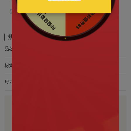
規格說明
品名 三麗鷗｜帕恰狗 香草薄荷冰淇淋 絨毛玩偶
材質 表布&填充物-100%聚酯纖維
尺寸 約(H)30cm(依實物為準)