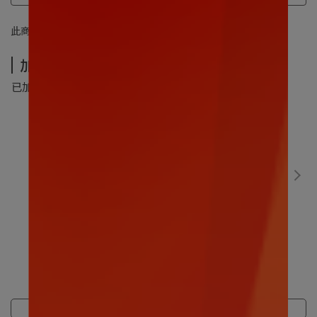
此商品 「 最高 」可以折抵紅利
499
點 (約等於
NT$499
)
加價購-夏季超值加價購
已加購
0
件
(本區商品可以加購
5
件)
數碼寶貝｜比丘獸30CM
售價
NT$499
加價購
NT$299
商品介紹
規格說明
運送方式