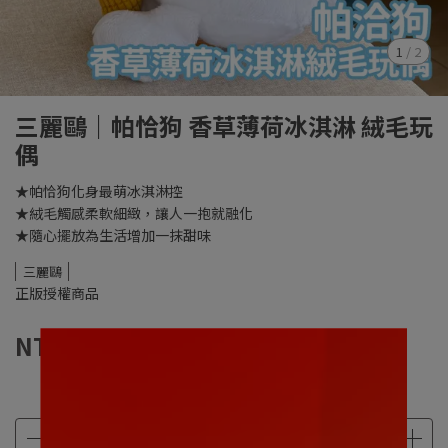
1
/
2
三麗鷗｜帕恰狗 香草薄荷冰淇淋 絨毛玩
偶
★帕恰狗化身最萌冰淇淋控
★絨毛觸感柔軟細緻，讓人一抱就融化
★隨心擺放為生活增加一抹甜味
三麗鷗
正版授權商品
NT$499