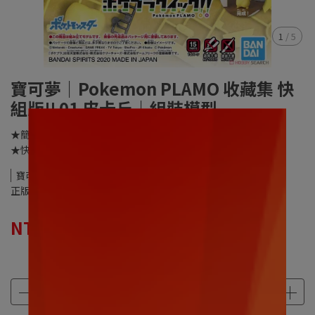
1
/
5
寶可夢｜Pokemon PLAMO 收藏集 快
組版!! 01 皮卡丘｜組裝模型
★簡易快組，適合親子同樂
★快來成為寶可夢大師
寶可夢
正版授權商品
NT$99
NT$200