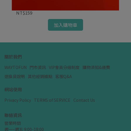
迪士尼｜大頭小身系列 火腿豬坐姿15CM｜迪士
寶
尼娃娃
NT$159
NT
加入購物車
關於我們
WAYTOFUN
門市資訊
VIP會員分級制度
購物須知&運費
退換貨說明
其他經銷據點
客服Q&A
網站使用
Privacy Policy
TERMS of SERVICE
Contact Us
聯絡資訊
營業時間
週一~週五 9:00-18:00