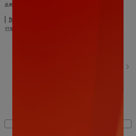
此商品 「 最高 」可以折抵紅利
500
點 (約等於
NT$500
)
加價購-夏季超值加價購
已加購
0
件
(本區商品可以加購
5
件)
數碼寶貝｜比丘獸30CM
售價
NT$499
加價購
NT$299
商品介紹
規格說明
運送方式