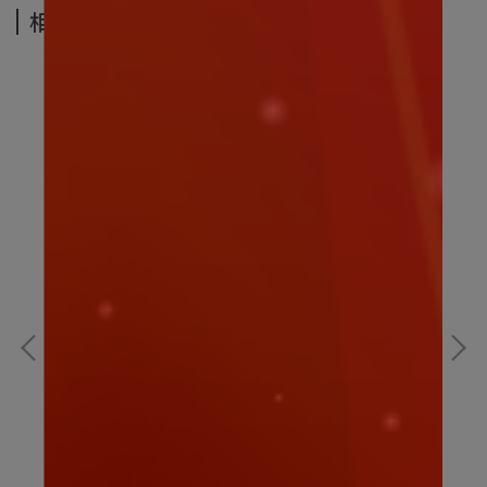
相關商品
迪士尼｜大頭小身系列 奇奇 坐姿15CM｜迪士尼
寶
娃娃