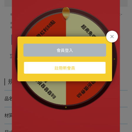
規格說明
芝麻街｜ 芝麻街鋁杯娃娃-Oscar款
品名
聚酯
纖維、鋁
材質 表布&填充物-100%