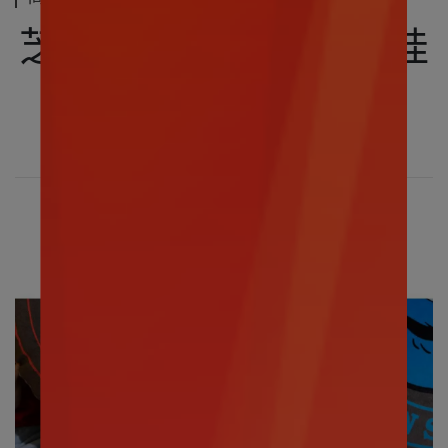
芝麻街｜ 芝麻街鋁杯娃
娃-Oscar款
可當吊飾也可裝飲料