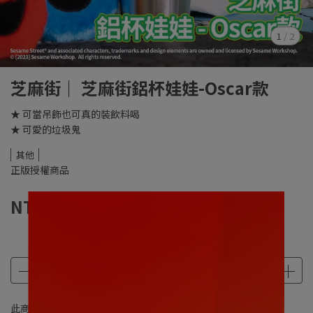
1
/
2
芝麻街｜ 芝麻街鋁杯娃娃-Oscar款
★ 可當吊飾也可真的裝飲料喝
★ 可愛的垃圾鬼
其他
正版授權商品
NT$299
此商品 「 最高 」可以折抵紅利
299
點 (約等於
NT$299
)