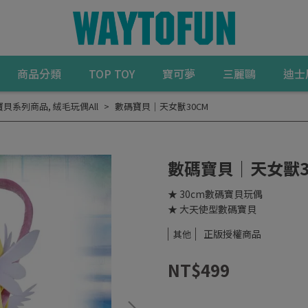
商品分類
TOP TOY
寶可夢
三麗鷗
迪士
寶貝系列商品
,
絨毛玩偶All
數碼寶貝｜天女獸30CM
數碼寶貝｜天女獸3
★ 30cm數碼寶貝玩偶
★ 大天使型數碼寶貝
正版授權商品
其他
NT$499