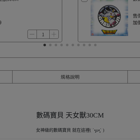
售
9
加
規格說明
數碼寶貝 天女獸30CM
女神級的數碼寶貝 就在這裡( ´•̥̥̥ω•̥̥̥` )