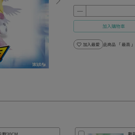
加入購物車
加入最愛
此商品 「 最高
獸30CM
數