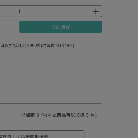
立即購買
 」可以折抵紅利
499
點 (約等於
NT$499
)
已加購
0
件
(本區商品可以加購
5
件)
碼寶貝｜加布獸圓形地墊