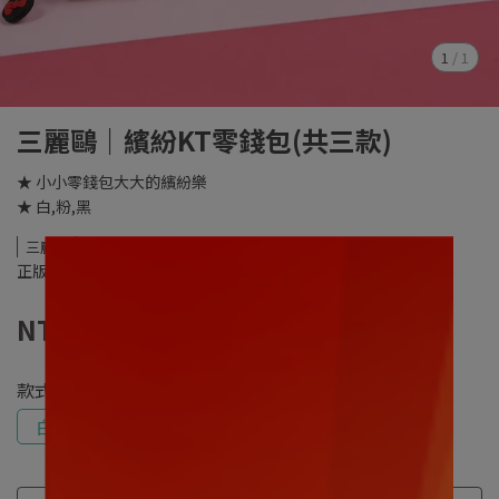
1
/
1
三麗鷗｜繽紛KT零錢包(共三款)
★ 小小零錢包大大的繽紛樂
★ 白,粉,黑
三麗鷗
正版授權商品
NT$280
款式
白
粉
黑